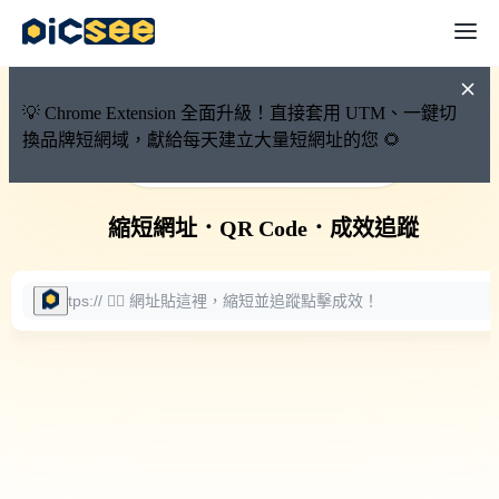
💡 Chrome Extension 全面升級！直接套用 UTM、一鍵切
換品牌短網域，獻給每天建立大量短網址的您 🌻
🚀 PicSee 短網址永久有效
縮短網址
．
QR Code
．
成效追蹤