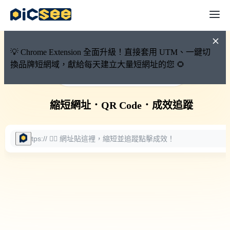
💡 Chrome Extension 全面升級！直接套用 UTM、一鍵切
換品牌短網域，獻給每天建立大量短網址的您 🌻
🚀 PicSee 短網址永久有效
縮短網址
．
QR Code
．
成效追蹤