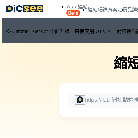
App 連結
連結紀錄
方案定價
品牌
Beta
💡 Chrome Extension 全面升級！直接套用 UTM、一
縮