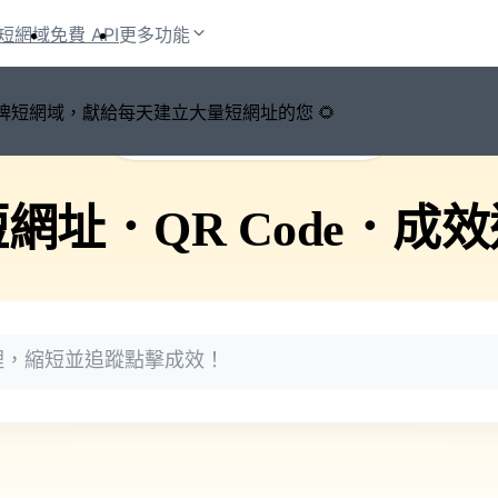
短網域
免費 API
更多功能
鍵切換品牌短網域，獻給每天建立大量短網址的您 🌻
🚀 PicSee 短網址永久有效
短網址
．
QR Code
．
成效