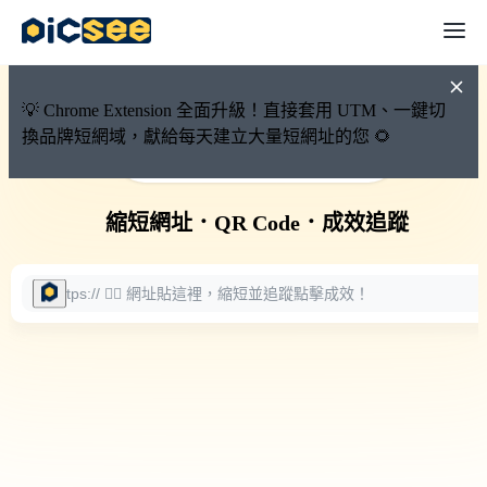
💡 Chrome Extension 全面升級！直接套用 UTM、一鍵切
換品牌短網域，獻給每天建立大量短網址的您 🌻
🚀 PicSee 短網址永久有效
縮短網址
．
QR Code
．
成效追蹤