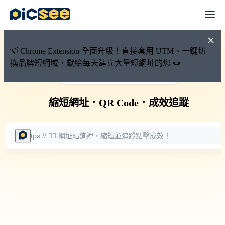
💡 Chrome Extension 全面升級！直接套用 UTM、一鍵切
換品牌短網域，獻給每天建立大量短網址的您 🌻
🚀 PicSee 短網址永久有效
縮短網址
．
QR Code
．
成效追蹤