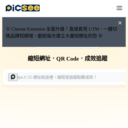
💡 Chrome Extension 全面升級！直接套用 UTM、一鍵切
換品牌短網域，獻給每天建立大量短網址的您 🌻
🚀 PicSee 短網址永久有效
縮短網址
．
QR Code
．
成效追蹤