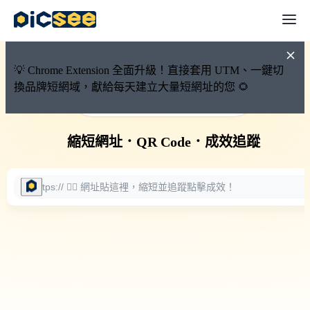
💡 Chrome Extension 全面升級！直接套用 UTM、一鍵切
換品牌短網域，獻給每天建立大量短網址的您 🌻
🚀 PicSee 短網址永久有效
縮短網址
．
QR Code
．
成效追蹤