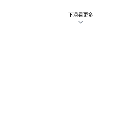
下滑看更多
廣告文宣發錯不用怕