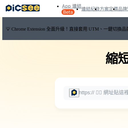
App 連結
連結紀錄
方案定價
品牌
Beta
💡 Chrome Extension 全面升級！直接套用 UTM、一
縮