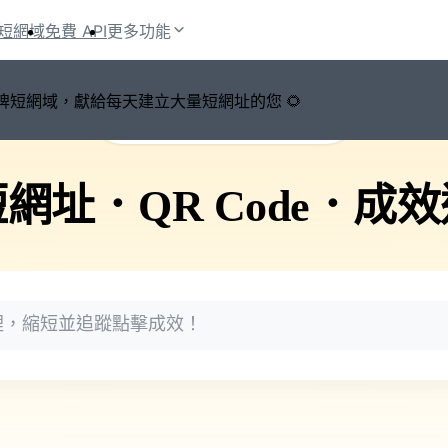
短網域
免費 API
更多功能
鍵切換品牌短網域，獻給每天建立大量短網址的您 🌻
🚀 PicSee 短網址永久有效
短網址
．
QR Code
．
成效