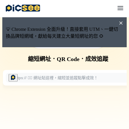
💡 Chrome Extension 全面升級！直接套用 UTM、一鍵切
換品牌短網域，獻給每天建立大量短網址的您 🌻
🚀 PicSee 短網址永久有效
縮短網址
．
QR Code
．
成效追蹤