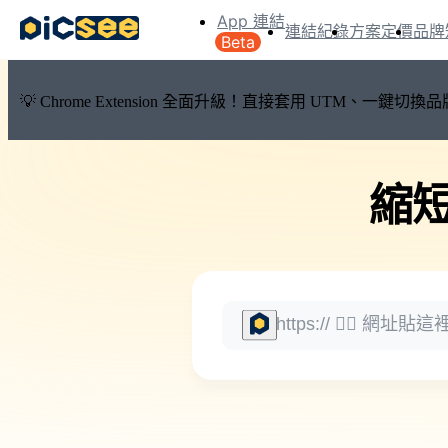
App 連結
連結紀錄
方案定價
品牌
Beta
💡 Chrome Extension 全面升級！直接套用 UTM、一
縮