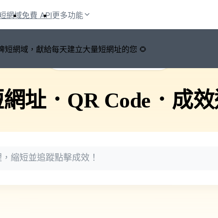
短網域
免費 API
更多功能
鍵切換品牌短網域，獻給每天建立大量短網址的您 🌻
🚀 PicSee 短網址永久有效
短網址
．
QR Code
．
成效