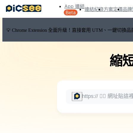
App 連結
連結紀錄
方案定價
品牌
Beta
💡 Chrome Extension 全面升級！直接套用 UTM、一
縮