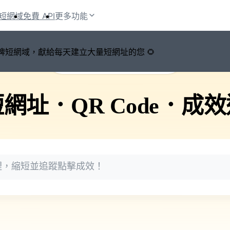
短網域
免費 API
更多功能
鍵切換品牌短網域，獻給每天建立大量短網址的您 🌻
🚀 PicSee 短網址永久有效
短網址
．
QR Code
．
成效