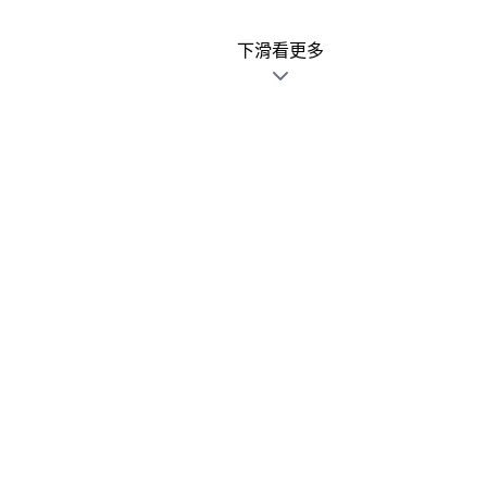
下滑看更多
廣告文宣發錯不用怕