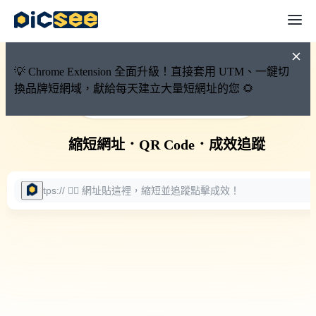
💡 Chrome Extension 全面升級！直接套用 UTM、一鍵切
換品牌短網域，獻給每天建立大量短網址的您 🌻
🚀 PicSee 短網址永久有效
縮短網址
．
QR Code
．
成效追蹤