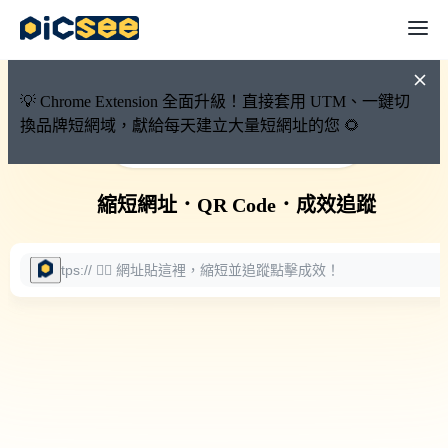
💡 Chrome Extension 全面升級！直接套用 UTM、一鍵切
換品牌短網域，獻給每天建立大量短網址的您 🌻
🚀 PicSee 短網址永久有效
縮短網址
．
QR Code
．
成效追蹤