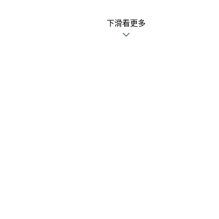
下滑看更多
廣告文宣發錯不用怕