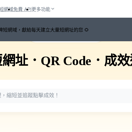
短網域
免費 API
更多功能
鍵切換品牌短網域，獻給每天建立大量短網址的您 🌻
🚀 PicSee 短網址永久有效
短網址
．
QR Code
．
成效