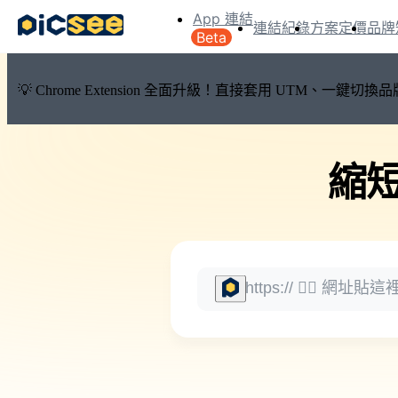
App 連結
連結紀錄
方案定價
品牌
Beta
💡 Chrome Extension 全面升級！直接套用 UTM、一
縮