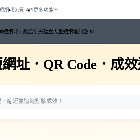
短網域
免費 API
更多功能
鍵切換品牌短網域，獻給每天建立大量短網址的您 🌻
🚀 PicSee 短網址永久有效
短網址
．
QR Code
．
成效