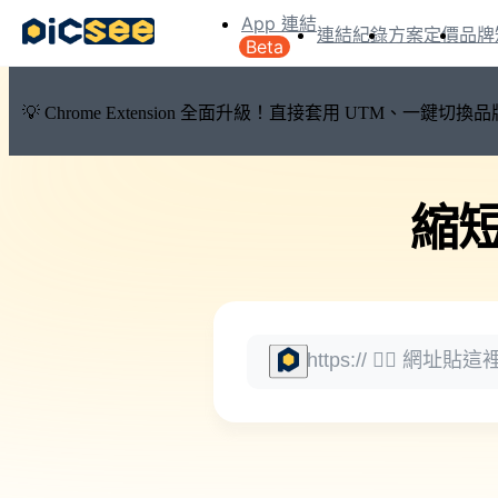
App 連結
連結紀錄
方案定價
品牌
Beta
💡 Chrome Extension 全面升級！直接套用 UTM、一
縮