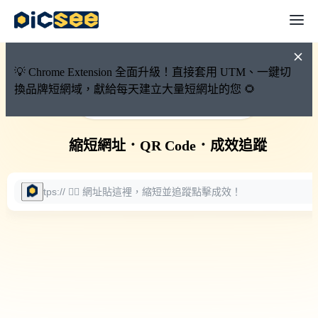
💡 Chrome Extension 全面升級！直接套用 UTM、一鍵切
換品牌短網域，獻給每天建立大量短網址的您 🌻
🚀 PicSee 短網址永久有效
縮短網址
．
QR Code
．
成效追蹤