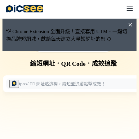
💡 Chrome Extension 全面升級！直接套用 UTM、一鍵切
換品牌短網域，獻給每天建立大量短網址的您 🌻
🚀 PicSee 短網址永久有效
縮短網址
．
QR Code
．
成效追蹤