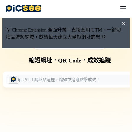
💡 Chrome Extension 全面升級！直接套用 UTM、一鍵切
換品牌短網域，獻給每天建立大量短網址的您 🌻
🚀 PicSee 短網址永久有效
縮短網址
．
QR Code
．
成效追蹤