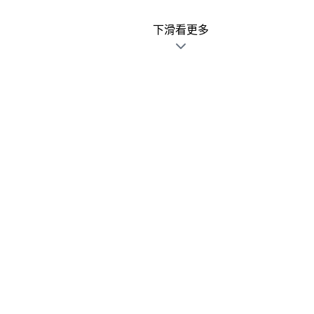
下滑看更多
廣告文宣發錯不用怕