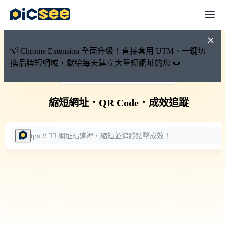
💡 Chrome Extension 全面升級！直接套用 UTM、一鍵切
換品牌短網域，獻給每天建立大量短網址的您 🌻
🚀 PicSee 短網址永久有效
縮短網址
．
QR Code
．
成效追蹤