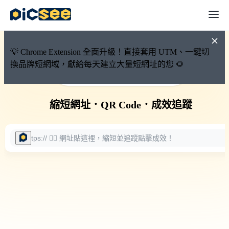
💡 Chrome Extension 全面升級！直接套用 UTM、一鍵切
換品牌短網域，獻給每天建立大量短網址的您 🌻
🚀 PicSee 短網址永久有效
縮短網址
．
QR Code
．
成效追蹤