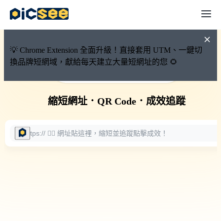
💡 Chrome Extension 全面升級！直接套用 UTM、一鍵切
換品牌短網域，獻給每天建立大量短網址的您 🌻
🚀 PicSee 短網址永久有效
縮短網址
．
QR Code
．
成效追蹤