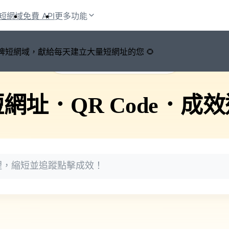
短網域
免費 API
更多功能
鍵切換品牌短網域，獻給每天建立大量短網址的您 🌻
🚀 PicSee 短網址永久有效
短網址
．
QR Code
．
成效