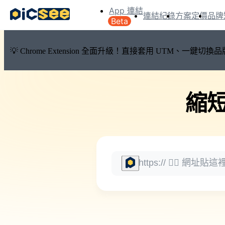
App 連結
連結紀錄
方案定價
品牌
Beta
💡 Chrome Extension 全面升級！直接套用 UTM、一
縮