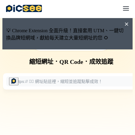
💡 Chrome Extension 全面升級！直接套用 UTM、一鍵切
換品牌短網域，獻給每天建立大量短網址的您 🌻
🚀 PicSee 短網址永久有效
縮短網址
．
QR Code
．
成效追蹤