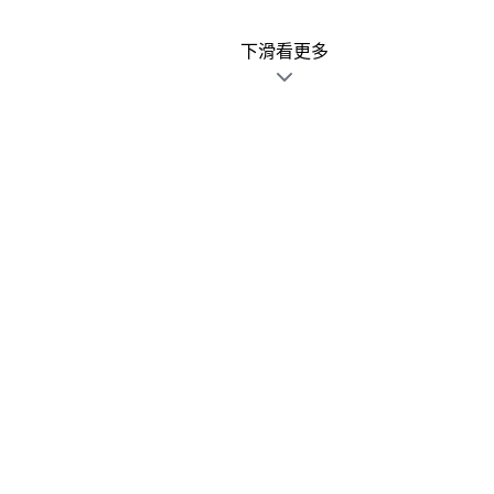
下滑看更多
廣告文宣發錯不用怕