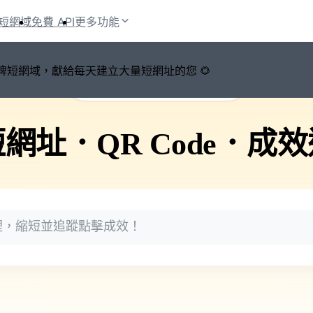
短網域
免費 API
更多功能
鍵切換品牌短網域，獻給每天建立大量短網址的您 🌻
🚀 PicSee 短網址永久有效
短網址
．
QR Code
．
成效