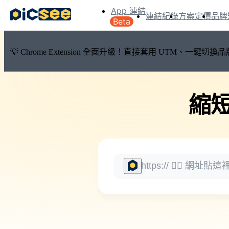
App 連結
連結紀錄
方案定價
品牌
Beta
💡 Chrome Extension 全面升級！直接套用 UTM、一
縮