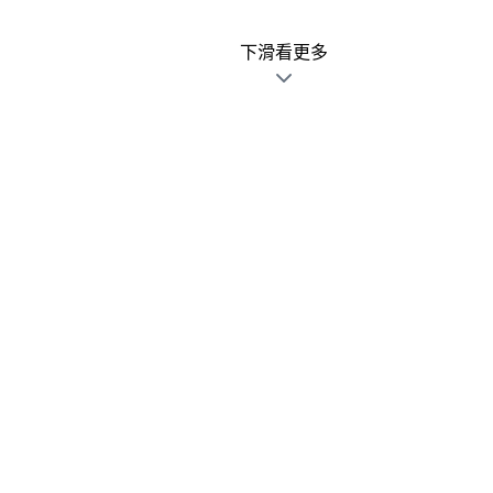
下滑看更多
廣告文宣發錯不用怕