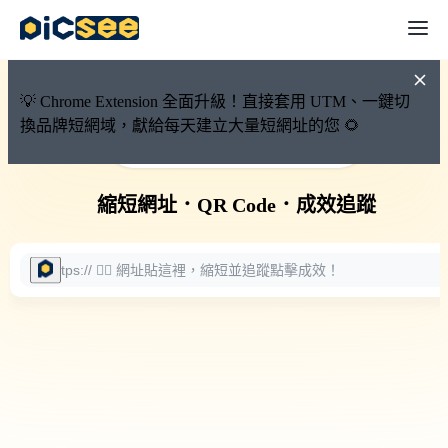
💡 Chrome Extension 全面升級！直接套用 UTM、一鍵切
換品牌短網域，獻給每天建立大量短網址的您 🌻
🚀 PicSee 短網址永久有效
縮短網址
．
QR Code
．
成效追蹤