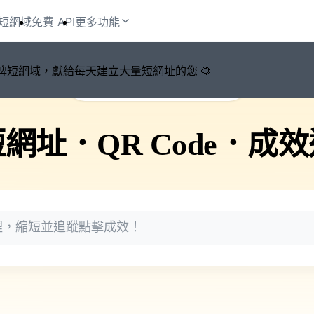
短網域
免費 API
更多功能
鍵切換品牌短網域，獻給每天建立大量短網址的您 🌻
🚀 PicSee 短網址永久有效
短網址
．
QR Code
．
成效