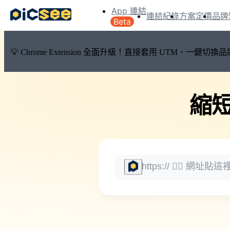
App 連結
連結紀錄
方案定價
品牌
Beta
💡 Chrome Extension 全面升級！直接套用 UTM、一
縮