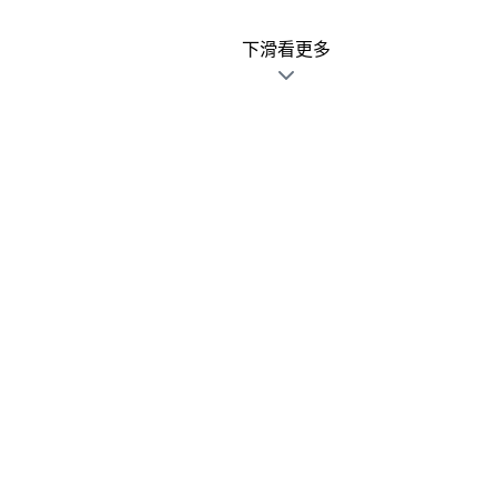
下滑看更多
廣告文宣發錯不用怕