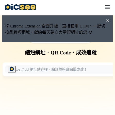
💡 Chrome Extension 全面升級！直接套用 UTM、一鍵切
換品牌短網域，獻給每天建立大量短網址的您 🌻
🚀 PicSee 短網址永久有效
縮短網址
．
QR Code
．
成效追蹤