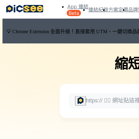
App 連結
連結紀錄
方案定價
品牌
Beta
💡 Chrome Extension 全面升級！直接套用 UTM、一
縮