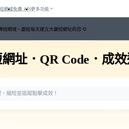
短網域
免費 API
更多功能
鍵切換品牌短網域，獻給每天建立大量短網址的您 🌻
🚀 PicSee 短網址永久有效
短網址
．
QR Code
．
成效