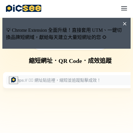
💡 Chrome Extension 全面升級！直接套用 UTM、一鍵切
換品牌短網域，獻給每天建立大量短網址的您 🌻
🚀 PicSee 短網址永久有效
縮短網址
．
QR Code
．
成效追蹤