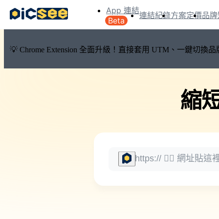
App 連結
連結紀錄
方案定價
品牌
Beta
💡 Chrome Extension 全面升級！直接套用 UTM、一
縮