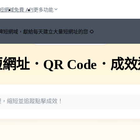
短網域
免費 API
更多功能
鍵切換品牌短網域，獻給每天建立大量短網址的您 🌻
🚀 PicSee 短網址永久有效
短網址
．
QR Code
．
成效