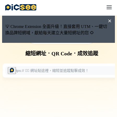
💡 Chrome Extension 全面升級！直接套用 UTM、一鍵切
換品牌短網域，獻給每天建立大量短網址的您 🌻
🚀 PicSee 短網址永久有效
縮短網址
．
QR Code
．
成效追蹤