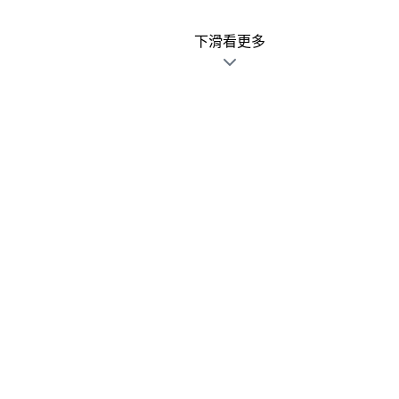
下滑看更多
廣告文宣發錯不用怕