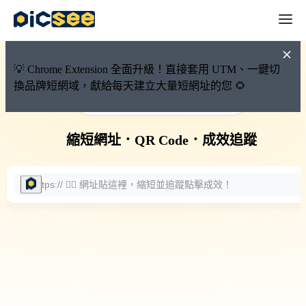
💡 Chrome Extension 全面升級！直接套用 UTM、一鍵切
換品牌短網域，獻給每天建立大量短網址的您 🌻
🚀 PicSee 短網址永久有效
縮短網址
．
QR Code
．
成效追蹤