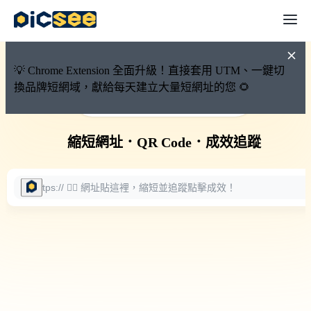
💡 Chrome Extension 全面升級！直接套用 UTM、一鍵切
換品牌短網域，獻給每天建立大量短網址的您 🌻
🚀 PicSee 短網址永久有效
縮短網址
．
QR Code
．
成效追蹤