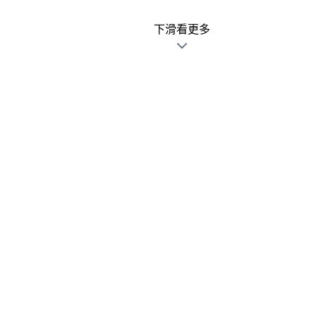
下滑看更多
廣告文宣發錯不用怕