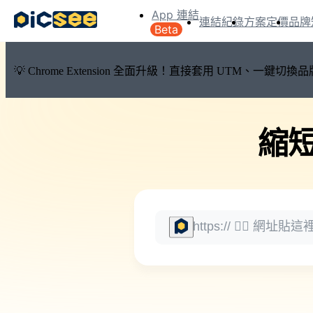
App 連結
連結紀錄
方案定價
品牌
Beta
💡 Chrome Extension 全面升級！直接套用 UTM、一
縮