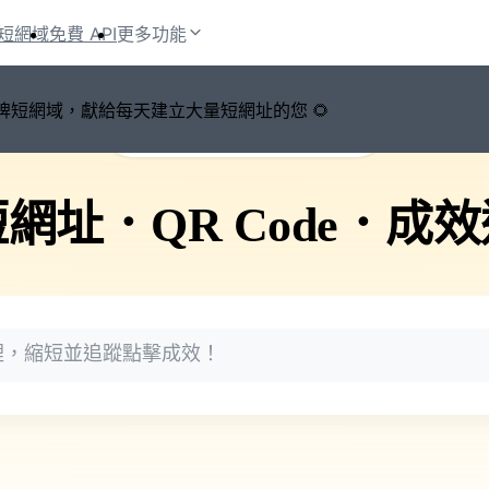
短網域
免費 API
更多功能
鍵切換品牌短網域，獻給每天建立大量短網址的您 🌻
🚀 PicSee 短網址永久有效
短網址
．
QR Code
．
成效