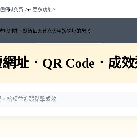
短網域
免費 API
更多功能
鍵切換品牌短網域，獻給每天建立大量短網址的您 🌻
🚀 PicSee 短網址永久有效
短網址
．
QR Code
．
成效