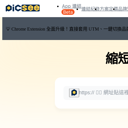
App 連結
連結紀錄
方案定價
品牌
Beta
💡 Chrome Extension 全面升級！直接套用 UTM、一
縮