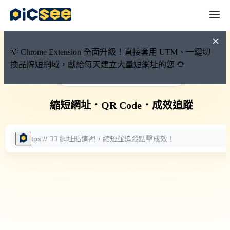
💡 Chrome Extension 全面升級！直接套用 UTM、一鍵切
換品牌短網域，獻給每天建立大量短網址的您 🌻
🚀 PicSee 短網址永久有效
縮短網址
．
QR Code
．
成效追蹤