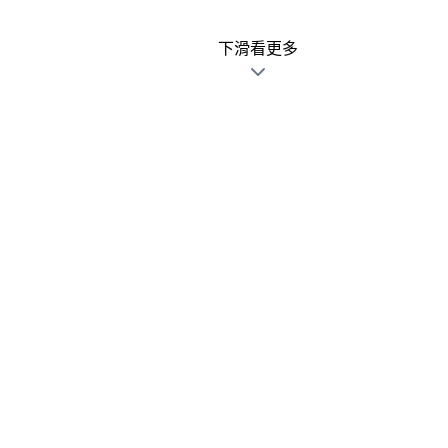
下滑看更多
廣告文宣發錯不用怕