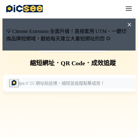
💡 Chrome Extension 全面升級！直接套用 UTM、一鍵切
換品牌短網域，獻給每天建立大量短網址的您 🌻
🚀 PicSee 短網址永久有效
縮短網址
．
QR Code
．
成效追蹤