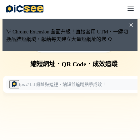
💡 Chrome Extension 全面升級！直接套用 UTM、一鍵切
換品牌短網域，獻給每天建立大量短網址的您 🌻
🚀 PicSee 短網址永久有效
縮短網址
．
QR Code
．
成效追蹤