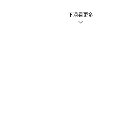
下滑看更多
廣告文宣發錯不用怕