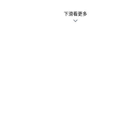
下滑看更多
廣告文宣發錯不用怕