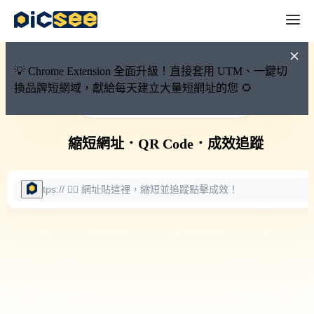
💡 Chrome Extension 全面升級！直接套用 UTM、一鍵切
換品牌短網域，獻給每天建立大量短網址的您 🌻
🚀 PicSee 短網址永久有效
縮短網址
．
QR Code
．
成效追蹤