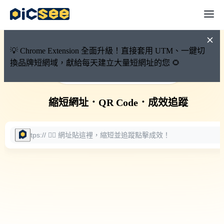
💡 Chrome Extension 全面升級！直接套用 UTM、一鍵切
換品牌短網域，獻給每天建立大量短網址的您 🌻
🚀 PicSee 短網址永久有效
縮短網址
．
QR Code
．
成效追蹤