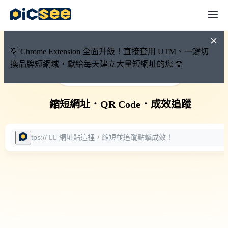
💡 Chrome Extension 全面升級！直接套用 UTM、一鍵切
換品牌短網域，獻給每天建立大量短網址的您 🌻
🚀 PicSee 短網址永久有效
縮短網址
．
QR Code
．
成效追蹤