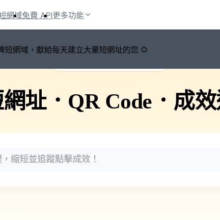
短網域
免費 API
更多功能
鍵切換品牌短網域，獻給每天建立大量短網址的您 🌻
🚀 PicSee 短網址永久有效
短網址
．
QR Code
．
成效