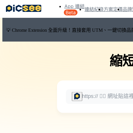
App 連結
連結紀錄
方案定價
品牌
Beta
💡 Chrome Extension 全面升級！直接套用 UTM、一
縮