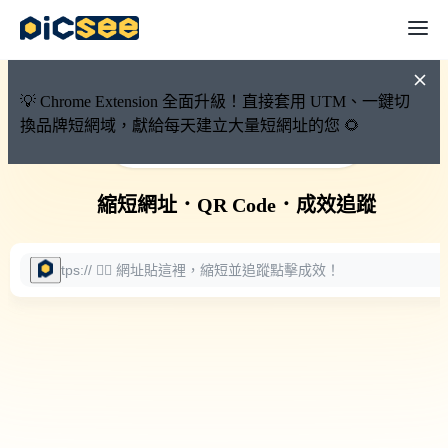
💡 Chrome Extension 全面升級！直接套用 UTM、一鍵切
換品牌短網域，獻給每天建立大量短網址的您 🌻
🚀 PicSee 短網址永久有效
縮短網址
．
QR Code
．
成效追蹤