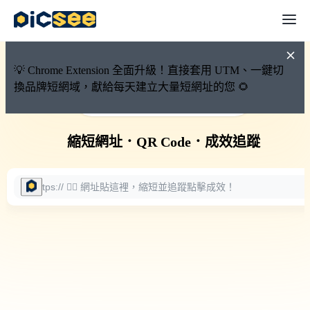
💡 Chrome Extension 全面升級！直接套用 UTM、一鍵切
換品牌短網域，獻給每天建立大量短網址的您 🌻
🚀 PicSee 短網址永久有效
縮短網址
．
QR Code
．
成效追蹤