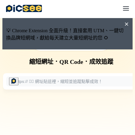
💡 Chrome Extension 全面升級！直接套用 UTM、一鍵切
換品牌短網域，獻給每天建立大量短網址的您 🌻
🚀 PicSee 短網址永久有效
縮短網址
．
QR Code
．
成效追蹤