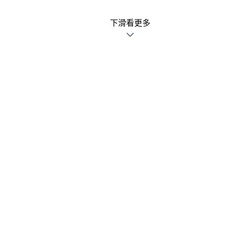
下滑看更多
廣告文宣發錯不用怕