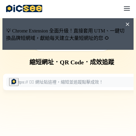
💡 Chrome Extension 全面升級！直接套用 UTM、一鍵切
換品牌短網域，獻給每天建立大量短網址的您 🌻
🚀 PicSee 短網址永久有效
縮短網址
．
QR Code
．
成效追蹤