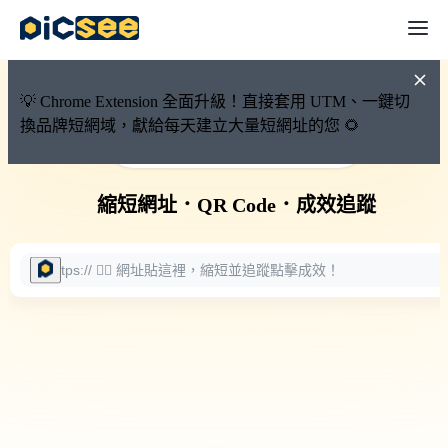
💡 Chrome Extension 全面升級！直接套用 UTM、一鍵切
換品牌短網域，獻給每天建立大量短網址的您 🌻
🚀 PicSee 短網址永久有效
縮短網址
．
QR Code
．
成效追蹤