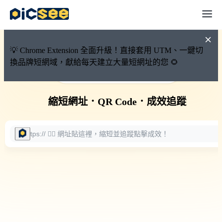
💡 Chrome Extension 全面升級！直接套用 UTM、一鍵切
換品牌短網域，獻給每天建立大量短網址的您 🌻
🚀 PicSee 短網址永久有效
縮短網址
．
QR Code
．
成效追蹤