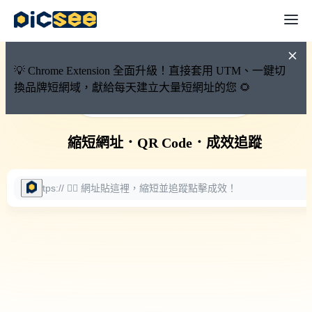
💡 Chrome Extension 全面升級！直接套用 UTM、一鍵切
換品牌短網域，獻給每天建立大量短網址的您 🌻
🚀 PicSee 短網址永久有效
縮短網址
．
QR Code
．
成效追蹤