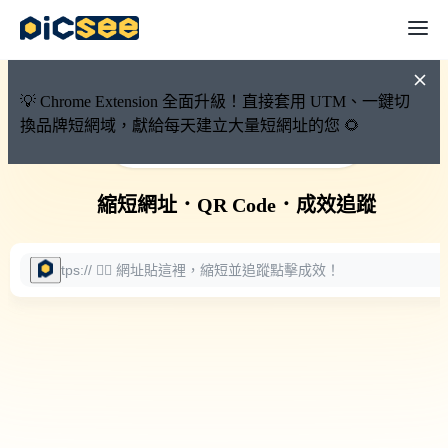
💡 Chrome Extension 全面升級！直接套用 UTM、一鍵切
換品牌短網域，獻給每天建立大量短網址的您 🌻
🚀 PicSee 短網址永久有效
縮短網址
．
QR Code
．
成效追蹤