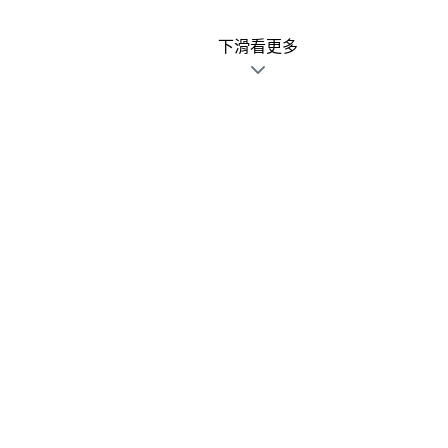
下滑看更多
廣告文宣發錯不用怕